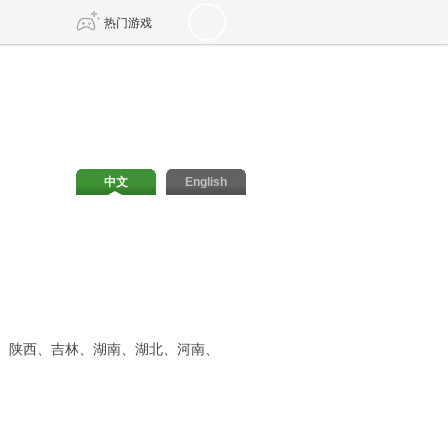
热门游戏
DNF
传奇4
剑网3旗舰版
新天龙八部
中文
English
自由
诛仙世界
新仙侠5
、陕西、吉林、湖南、湖北、河南、