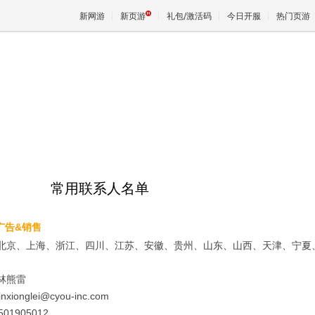
新网游
新页游
礼包/激活码
今日开服
热门页游
魔兽
天堂
王权与
常用联系人名单
3广告&销售
北京、上海、浙江、四川、江苏、安徽、贵州、山东、山西、天津、宁夏
林熊雷
xionglei@cyou-inc.com
01905012